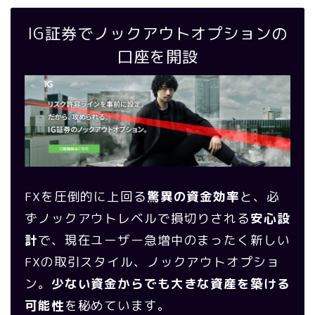
IG証券でノックアウトオプションの
口座を開設
FXを圧倒的に上回る
驚異の資金効率
と、必
ずノックアウトレベルで損切りされる
安心設
計
で、現在ユーザー急増中のまったく新しい
FXの取引スタイル、ノックアウトオプショ
ン。
少ない資金からでも大きな資産を築ける
可能性
を秘めています。