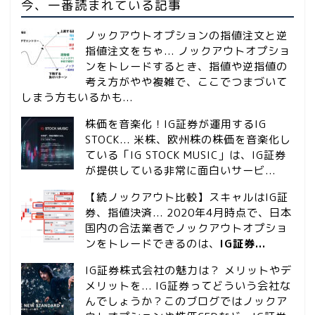
今、一番読まれている記事
ノックアウトオプションの指値注文と逆
指値注文をちゃ...
ノックアウトオプショ
ンをトレードするとき、指値や逆指値の
考え方がやや複雑で、ここでつまづいて
しまう方もいるかも...
株価を音楽化！IG証券が運用するIG
STOCK...
米株、欧州株の株価を音楽化し
ている「IG STOCK MUSIC」は、IG証券
が提供している非常に面白いサービ...
【続ノックアウト比較】スキャルはIG証
券、指値決済...
2020年4月時点で、日本
国内の合法業者でノックアウトオプショ
ンをトレードできるのは、
IG証券...
IG証券株式会社の魅力は？ メリットやデ
メリットを...
IG証券ってどういう会社な
んでしょうか？このブログではノックア